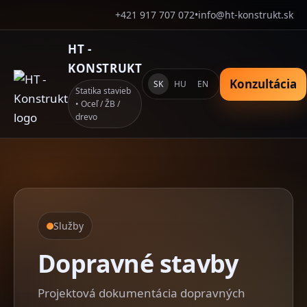
+421 917 707 072
•
info@ht-konstrukt.sk
HT -
KONSTRUKT
Konzultácia
SK
HU
EN
Statika stavieb
• Oceľ / ŽB /
drevo
Služby
Dopravné stavby
Projektová dokumentácia dopravných