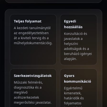
Teljes folyamat
Egyedi
hozzáállás
A kezdeti tanulmánytól
az engedélyeztetésen
Konzultáció és
át a kiviteli tervig és a
javaslatok a
műhelydokumentációig.
helyszíni
adottságok és a
beruházó igényei
alapján.
Szerkezetvizsgálatok
Gyors
kommunikáció
Műszaki felmérés,
diagnosztika és a
Egyértelmű
meglévő
kimenetek,
acélszerkezetek
határidők és
megerősítési javaslatai.
folyamatos