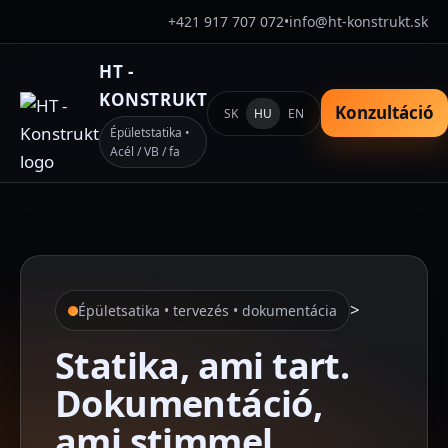
+421 917 707 072
•
info@ht-konstrukt.sk
HT -
KONSTRUKT
Konzultáció
SK
HU
EN
Épületstatika •
Acél / VB / fa
>
Épületsatika • tervezés • dokumentácia
Statika, ami tart.
Dokumentáció,
ami stimmel.