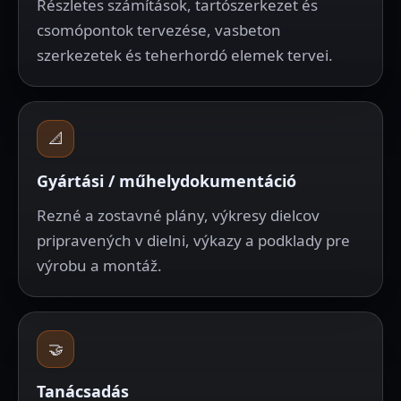
Részletes számítások, tartószerkezet és
csomópontok tervezése, vasbeton
szerkezetek és teherhordó elemek tervei.
📐
Gyártási / műhelydokumentáció
Rezné a zostavné plány, výkresy dielcov
pripravených v dielni, výkazy a podklady pre
výrobu a montáž.
🤝
Tanácsadás