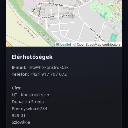
Leaflet
|
© OpenStreetMap contributors
Elérhetőségek
E‑mail:
info@ht-konstrukt.sk
Telefon:
+421 917 707 072
Cím:
HT - Konstrukt s.r.o.
Dunajská Streda
Priemyselná 6734
929 01
Szlovákia