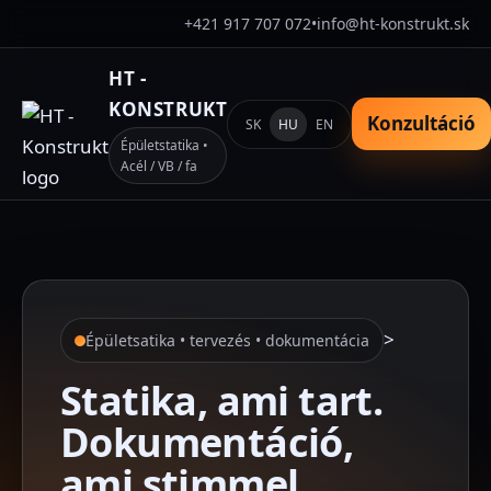
+421 917 707 072
•
info@ht-konstrukt.sk
HT -
KONSTRUKT
Konzultáció
SK
HU
EN
Épületstatika •
Acél / VB / fa
>
Épületsatika • tervezés • dokumentácia
Statika, ami tart.
Dokumentáció,
ami stimmel.