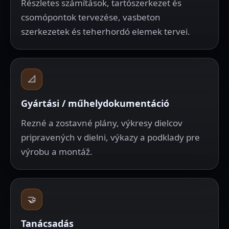
Részletes számítások, tartószerkezet és
csomópontok tervezése, vasbeton
szerkezetek és teherhordó elemek tervei.
📐
Gyártási / műhelydokumentáció
Rezné a zostavné plány, výkresy dielcov
pripravených v dielni, výkazy a podklady pre
výrobu a montáž.
🤝
Tanácsadás