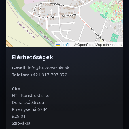
Leaflet
|
© OpenStreetMap contributors
Elérhetőségek
E‑mail:
info@ht-konstrukt.sk
Telefon:
+421 917 707 072
Cím:
HT - Konstrukt s.r.o.
Dunajská Streda
Priemyselná 6734
929 01
Szlovákia