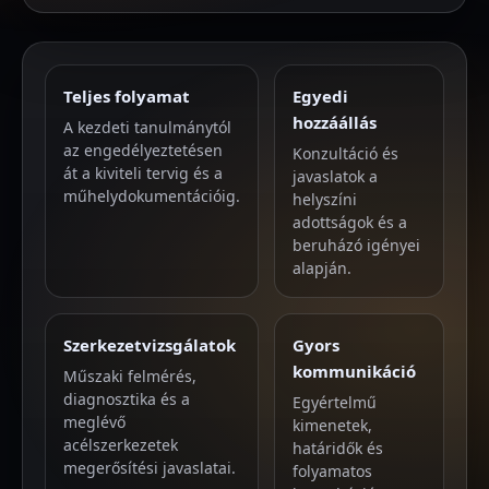
Teljes folyamat
Egyedi
hozzáállás
A kezdeti tanulmánytól
az engedélyeztetésen
Konzultáció és
át a kiviteli tervig és a
javaslatok a
műhelydokumentációig.
helyszíni
adottságok és a
beruházó igényei
alapján.
Szerkezetvizsgálatok
Gyors
kommunikáció
Műszaki felmérés,
diagnosztika és a
Egyértelmű
meglévő
kimenetek,
acélszerkezetek
határidők és
megerősítési javaslatai.
folyamatos