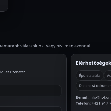
l hamarabb válaszolunk. Vagy hívj meg azonnal.
Elérhetősége
ldi az üzenetet.
Épületstatika
Ac
Dielenská dokumen
E‑mail:
info@ht-kons
Telefon:
+421 917 