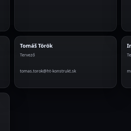
Tomáš Török
I
Tervező
T
tomas.torok@ht-konstrukt.sk
me