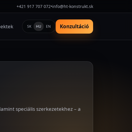
+421 917 707 072
•
info@ht-konstrukt.sk
jektek
Konzultáció
SK
HU
EN
lamint speciális szerkezetekhez – a