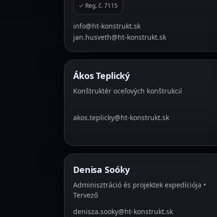
✓ Reg. č. 7115
info@ht-konstrukt.sk
jan.husveth@ht-konstrukt.sk
Ákos Teplický
Konštruktér oceľových konštrukcií
akos.teplicky@ht-konstrukt.sk
Denisa Soóky
Adminisztráció és projektek expedíciója •
Tervező
denisza.sooky@ht-konstrukt.sk