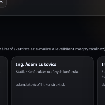
és
álható (kattints az e-mailre a levélklient megnyitásához)
Ing. Ádám Lukovics
I
t
Statik • Konštruktér oceľových konštrukcií
St
ko
adam.lukovics@ht-konstrukt.sk
d