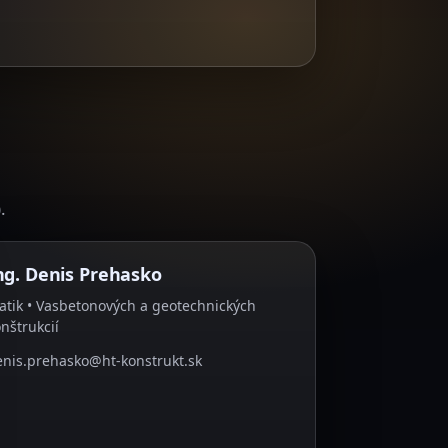
.
ng. Denis Prehasko
atik • Vasbetonových a geotechnických
nštrukcií
enis.prehasko@ht-konstrukt.sk