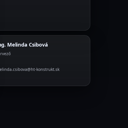
ng. Melinda Csibová
ervező
linda.csibova@ht-konstrukt.sk