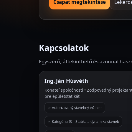
Csapat megtekintése
Lekerd
Kapcsolatok
Egyszerű, áttekinthető és azonnal haszn
Ing. Ján Húsvéth
Konateľ spoločnosti • Zodpovedný projektan
pre épületstatikát
✓ Autorizovaný stavebný inžinier
✓ Kategória I3 – Statika a dynamika stavieb