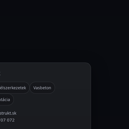
k
élszerkezetek
Vasbeton
tácia
trukt.sk
707 072