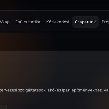
dőlap
Épületstatika
Közlekedési
Csapatunk
Pro
 tervezési szolgáltatások lakó- és ipari építményekhez, va