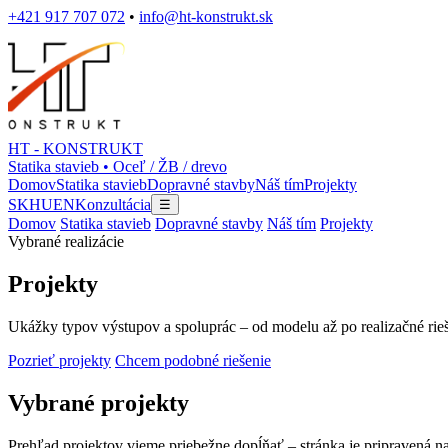
+421 917 707 072
•
info@ht-konstrukt.sk
HT - KONSTRUKT
Statika stavieb • Oceľ / ŽB / drevo
Domov
Statika stavieb
Dopravné stavby
Náš tím
Projekty
SK
HU
EN
Konzultácia
☰
Domov
Statika stavieb
Dopravné stavby
Náš tím
Projekty
Vybrané realizácie
Projekty
Ukážky typov výstupov a spoluprác – od modelu až po realizačné rie
Pozrieť projekty
Chcem podobné riešenie
Vybrané projekty
Prehľad projektov vieme priebežne dopĺňať – stránka je pripravená na 